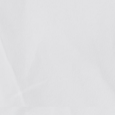
Logramos
acceso a
la justicia
en varios
casos que
acompañamos
Nuestro trabajo por el acceso a la
justicia continuó con el