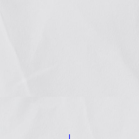
debate
público
A lo largo del año continuamos con el
objetivo que dio vida a GIRE.
Aportamos al debate público
información basada en evidencia y
argumentos jurídicos sólidos a través
de la publicación de diversos
documentos.
LEER +