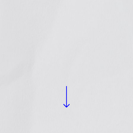
Continuamos colaborando con
organizaciones y colectivas a nivel
local y nacional en diferentes
proyectos.
LEER +