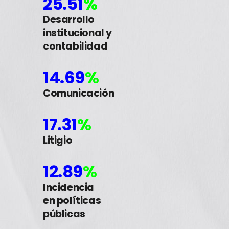
25.51
%
Desarrollo
institucional y
contabilidad
14.69
%
Comunicación
17.31
%
Litigio
12.89
%
Incidencia
en políticas
públicas