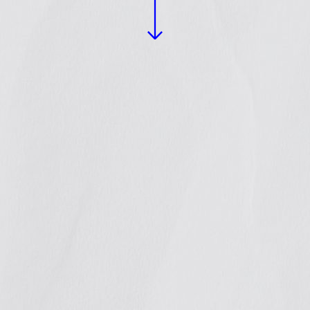
Fortalecimos
alianzas y
celebramos
avances en
política
pública