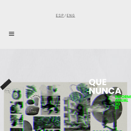
ESP
/
ENG